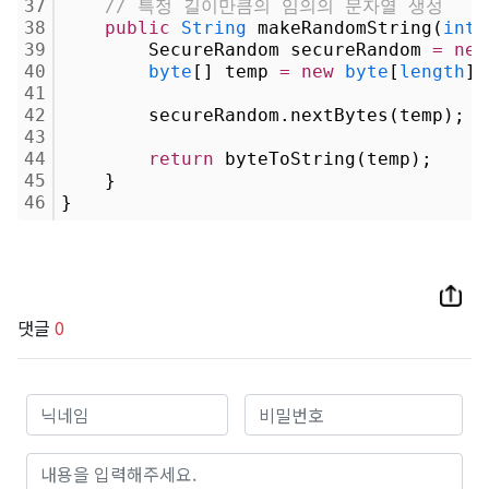
37
// 특정 길이만큼의 임의의 문자열 생성
38
public
String
 makeRandomString(
int
39
        SecureRandom secureRandom 
=
new
40
byte
[] temp 
=
new
byte
[
length
];
41
42
        secureRandom.nextBytes(temp);
43
44
return
 byteToString(temp);
45
    }
46
}
댓글
0