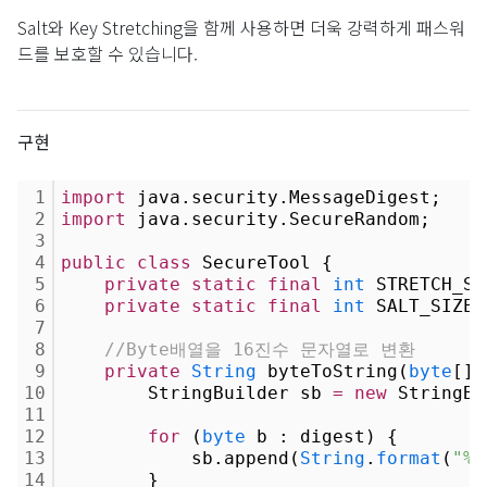
Salt와 Key Stretching을 함께 사용하면 더욱 강력하게 패스워
드를 보호할 수 있습니다.
구현
1
import
 java.security.MessageDigest;
2
import
 java.security.SecureRandom;
3
4
public
class
 SecureTool {
5
private
static
final
int
 STRETCH_SI
6
private
static
final
int
 SALT_SIZE 
7
8
//Byte배열을 16진수 문자열로 변환
9
private
String
 byteToString(
byte
[] 
10
        StringBuilder sb 
=
new
 StringBu
11
12
for
 (
byte
 b : digest) {
13
            sb.append(
String
.
format
(
"%0
14
        }