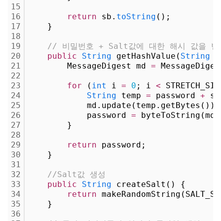
15
16
return
 sb.
toString
();
17
    }
18
19
// 비밀번호 + Salt값에 대한 해시 값을 반
20
public
String
 getHashValue(
String
 p
21
        MessageDigest md 
=
 MessageDiges
22
23
for
 (
int
 i 
=
0
; i 
<
 STRETCH_SIZ
24
String
 temp 
=
 password 
+
 sa
25
            md.update(temp.getBytes());
26
            password 
=
 byteToString(md.
27
        }
28
29
return
 password;
30
    }
31
32
//Salt값 생성
33
public
String
 createSalt() {
34
return
 makeRandomString(SALT_SI
35
    }
36